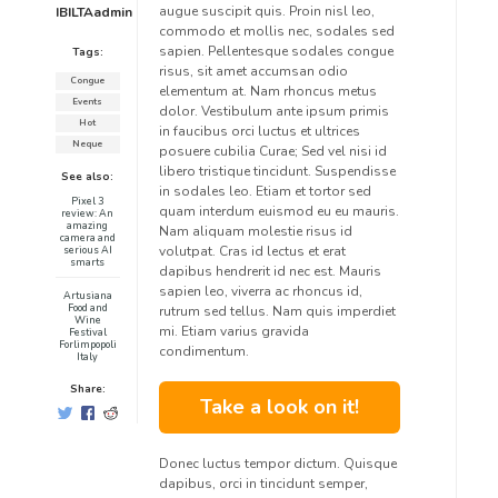
augue suscipit quis. Proin nisl leo,
IBILTAadmin
commodo et mollis nec, sodales sed
sapien. Pellentesque sodales congue
Tags:
risus, sit amet accumsan odio
Congue
elementum at. Nam rhoncus metus
Events
dolor. Vestibulum ante ipsum primis
Hot
in faucibus orci luctus et ultrices
Neque
posuere cubilia Curae; Sed vel nisi id
libero tristique tincidunt. Suspendisse
See also:
in sodales leo. Etiam et tortor sed
Pixel 3
quam interdum euismod eu eu mauris.
review: An
amazing
Nam aliquam molestie risus id
camera and
volutpat. Cras id lectus et erat
serious AI
smarts
dapibus hendrerit id nec est. Mauris
sapien leo, viverra ac rhoncus id,
Artusiana
Food and
rutrum sed tellus. Nam quis imperdiet
Wine
mi. Etiam varius gravida
Festival
Forlimpopoli
condimentum.
Italy
Share:
Take a look on it!
Donec luctus tempor dictum. Quisque
dapibus, orci in tincidunt semper,