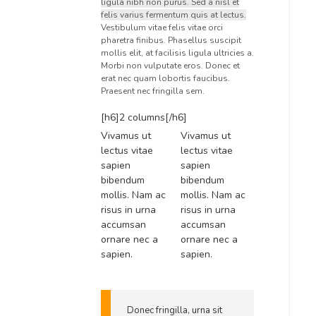
ligula nibh non purus. Sed a nisl et
felis varius fermentum quis at lectus.
Vestibulum vitae felis vitae orci
pharetra finibus. Phasellus suscipit
mollis elit, at facilisis ligula ultricies a.
Morbi non vulputate eros. Donec et
erat nec quam lobortis faucibus.
Praesent nec fringilla sem.
[h6]2 columns[/h6]
Vivamus ut
Vivamus ut
lectus vitae
lectus vitae
sapien
sapien
bibendum
bibendum
mollis. Nam ac
mollis. Nam ac
risus in urna
risus in urna
accumsan
accumsan
ornare nec a
ornare nec a
sapien.
sapien.
Donec fringilla, urna sit