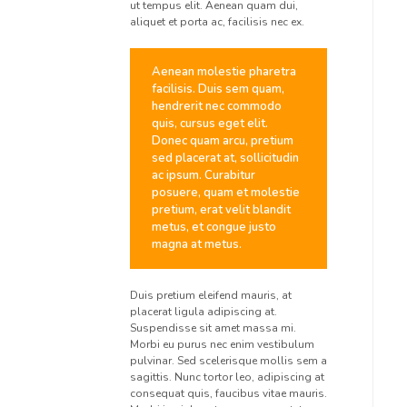
ut tempus elit. Aenean quam dui,
aliquet et porta ac, facilisis nec ex.
Aenean molestie pharetra
facilisis. Duis sem quam,
hendrerit nec commodo
quis, cursus eget elit.
Donec quam arcu, pretium
sed placerat at, sollicitudin
ac ipsum. Curabitur
posuere, quam et molestie
pretium, erat velit blandit
metus, et congue justo
magna at metus.
Duis pretium eleifend mauris, at
placerat ligula adipiscing at.
Suspendisse sit amet massa mi.
Morbi eu purus nec enim vestibulum
pulvinar. Sed scelerisque mollis sem a
sagittis. Nunc tortor leo, adipiscing at
consequat quis, faucibus vitae mauris.