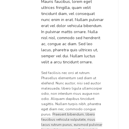
Mauris faucibus, lorem eget
ultrices fringilla, quam velit
tincidunt diam, vel consequat
nunc enim in erat. Nullam pulvinar
erat vel dolor vehicula bibendum.
In pulvinar mattis ornare. Nulla
nisl nisl, commodo sed hendrerit
ac, congue ac diam. Sed leo
lacus, pharetra quis ultrices ut,
semper vel dui. Nullam luctus
velit a arcu tincidunt ornare.
Sed facilisis nec orci at rutrum.
Phasellus elementum sed diam ut
eleifend. Nunc auctor, nisi sed auctor
malesuada, libero ligula ullamcorper
odio, non interdum risus augue non
odio. Aliquam dapibus tincidunt
sagittis. Nullam turpis nibh, pharetra
eget diam nec, commodo congue
purus.
Praesent bibendum, libero
faucibus vehicula vulputate, risus
lacus rutrum purus, euismod pulvinar