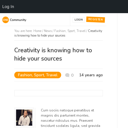
Log In
REGISTER
LOGIN
You are here:
Home
/
News /
Fashion
,
Sport
,
Travel
/
Creativity
is knowing how to hide your sources
Creativity is knowing how to
hide your sources
Fashion
,
Sport
,
Travel
14 years ago
0
Cum sociis natoque penatibus et
magnis dis parturient montes,
nascetur ridiculus mus. Praesent
tincidunt sodales ligula, sed gravida