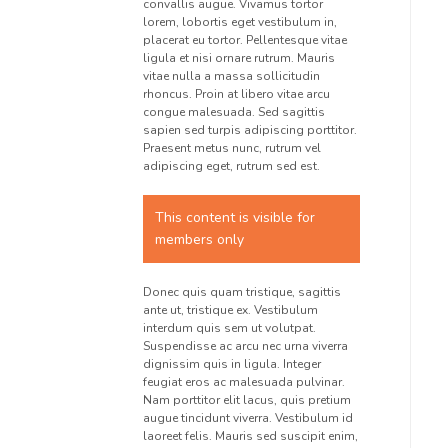
convallis augue. Vivamus tortor
lorem, lobortis eget vestibulum in,
placerat eu tortor. Pellentesque vitae
ligula et nisi ornare rutrum. Mauris
vitae nulla a massa sollicitudin
rhoncus. Proin at libero vitae arcu
congue malesuada. Sed sagittis
sapien sed turpis adipiscing porttitor.
Praesent metus nunc, rutrum vel
adipiscing eget, rutrum sed est.
This content is visible for
members only
Donec quis quam tristique, sagittis
ante ut, tristique ex. Vestibulum
interdum quis sem ut volutpat.
Suspendisse ac arcu nec urna viverra
dignissim quis in ligula. Integer
feugiat eros ac malesuada pulvinar.
Nam porttitor elit lacus, quis pretium
augue tincidunt viverra. Vestibulum id
laoreet felis. Mauris sed suscipit enim,