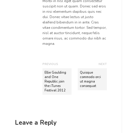
Morbi in nisl eget quam consectetur
suscipit non ut quam. Donec sed eros
in nisi elementum dapibus quis nec
dui. Donec vitae lectus ut justo
eleifend bibendum in in ante. Cras
vitae condimentum tortor. Sed tempor,
nisl at auctor tincidunt, neque felis
ornare risus, ac commodo dui nibh ac
magna.
P
PREVIOUS
NEXT
o
P
N
Ellie Goulding
Quisque
r
e
and One
commodo orci
s
Republic join
ut magna
e
x
t
the iTunes
consequat
v
t
Festival 2012
n
i
p
o
o
a
u
s
v
s
t
i
p
:
Leave a Reply
o
g