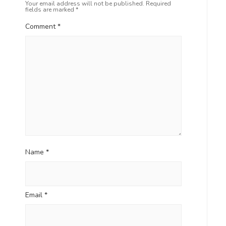
s
Your email address will not be published.
Required
a
fields are marked
*
t
t
:
Comment
*
i
o
n
Name
*
Email
*